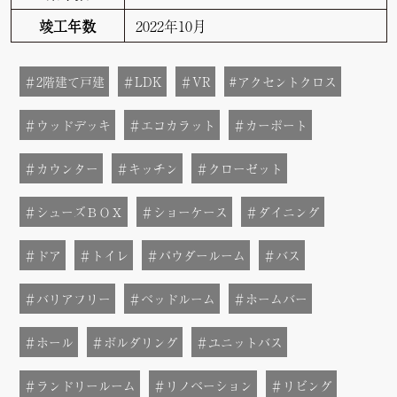
竣工年数
2022年10月
＃2階建て戸建
＃LDK
＃VR
#アクセントクロス
＃ウッドデッキ
＃エコカラット
＃カーポート
＃カウンター
＃キッチン
＃クローゼット
＃シューズＢＯＸ
＃ショーケース
＃ダイニング
＃ドア
＃トイレ
＃パウダールーム
＃バス
＃バリアフリー
＃ベッドルーム
＃ホームバー
＃ホール
＃ボルダリング
＃ユニットバス
＃ランドリールーム
＃リノベーション
＃リビング