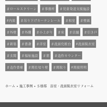
＃ロールスクリーン
＃事務所
＃児童発達支援施設
#内装
＃吊り下げカーテンレール
＃和室
＃壁紙
＃外壁
＃外構
＃小上がり
＃床
＃店舗
＃引き戸
＃新築
＃書斎
＃洋室
＃洗面化粧台
#洗面脱衣室
＃玄関
＃福祉施設
＃窓
＃造作カウンター
＃造作書庫
＃間仕切り壁
＃間取り
#間接照明
ホーム
»
施工事例
»
Ｓ様邸 浴室・洗面脱衣室リフォーム