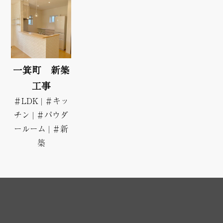
一箕町 新築
工事
＃LDK
|
＃キッ
チン
|
＃パウダ
ールーム
|
＃新
築