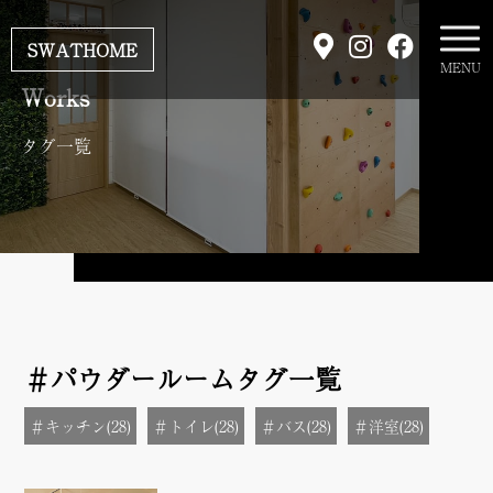
SWATHOME
MENU
Works
タグ一覧
＃パウダールームタグ一覧
＃キッチン(28)
＃トイレ(28)
＃バス(28)
＃洋室(28)