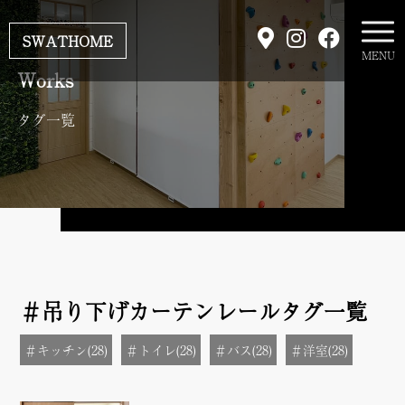
SWATHOME
MENU
Works
タグ一覧
＃吊り下げカーテンレールタグ一覧
＃キッチン(28)
＃トイレ(28)
＃バス(28)
＃洋室(28)