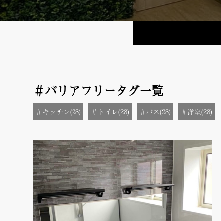
＃バリアフリータグ一覧
＃キッチン(28)
＃トイレ(28)
＃バス(28)
＃洋室(28)