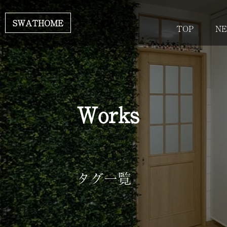
SWATHOME
TOP
N
Works
タグ一覧